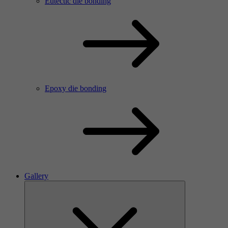
Eutectic die bonding
Epoxy die bonding
Gallery