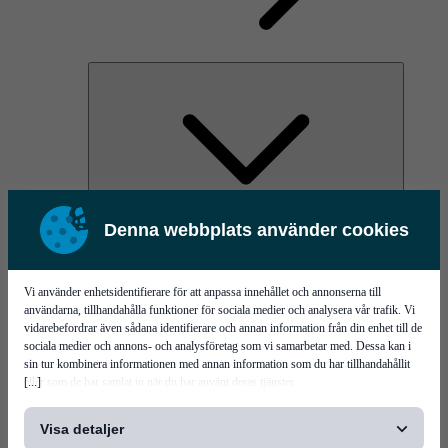
Denna webbplats använder cookies
AOC
High Power Laser Diodes
Optical Components & Transceivers
Silicon Photonics
Vi använder enhetsidentifierare för att anpassa innehållet och annonserna till
TO-TOSA/ROSA
användarna, tillhandahålla funktioner för sociala medier och analysera vår trafik. Vi
Microwave & RF
vidarebefordrar även sådana identifierare och annan information från din enhet till de
sociala medier och annons- och analysföretag som vi samarbetar med. Dessa kan i
sin tur kombinera informationen med annan information som du har tillhandahållit
[...]
eller som de har samlat in när du har använt deras tjänster.
Visa detaljer