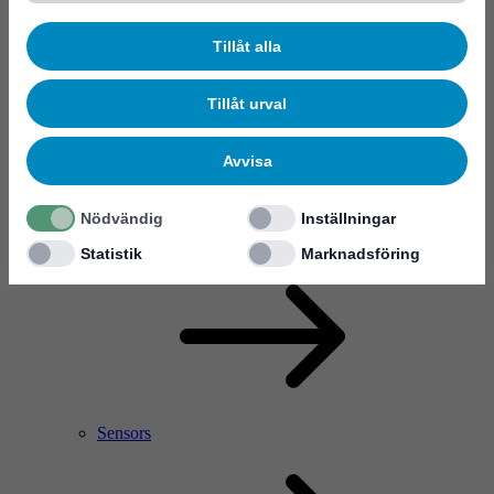
Tillåt alla
Tillåt urval
Avvisa
Nödvändig
Inställningar
RF Power Amplifier & Microwave Device
Microelectronics
Statistik
Marknadsföring
Sensors