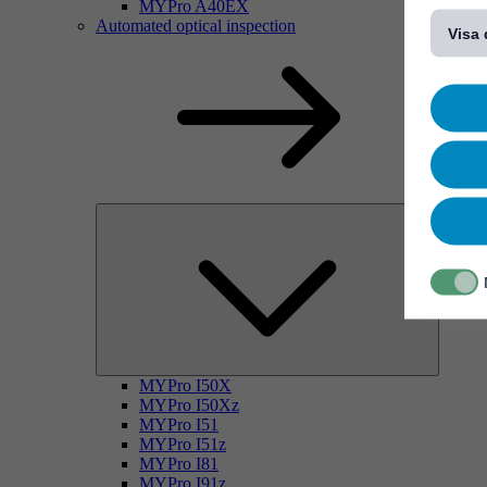
[...]
MYPro A40EX
Automated optical inspection
Visa 
MYPro I50X
MYPro I50Xz
MYPro I51
MYPro I51z
MYPro I81
MYPro I91z