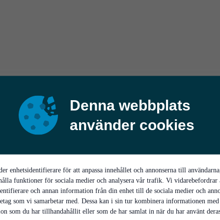
Denna webbplats
använder cookies
er enhetsidentifierare för att anpassa innehållet och annonserna till användarna
hålla funktioner för sociala medier och analysera vår trafik. Vi vidarebefordrar
entifierare och annan information från din enhet till de sociala medier och ann
retag som vi samarbetar med. Dessa kan i sin tur kombinera informationen med
on som du har tillhandahållit eller som de har samlat in när du har använt deras 