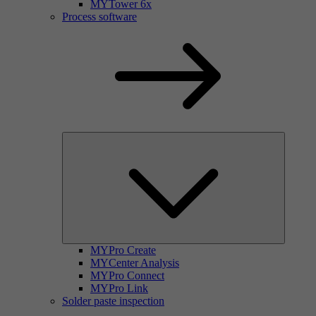
MYTower 6x
Process software
MYPro Create
MYCenter Analysis
MYPro Connect
MYPro Link
Solder paste inspection