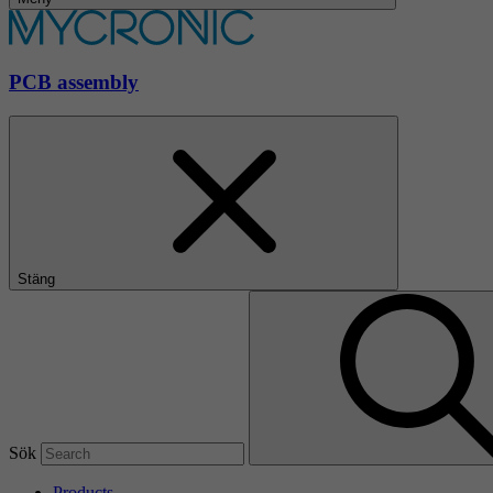
PCB assembly
Stäng
Sök
Products