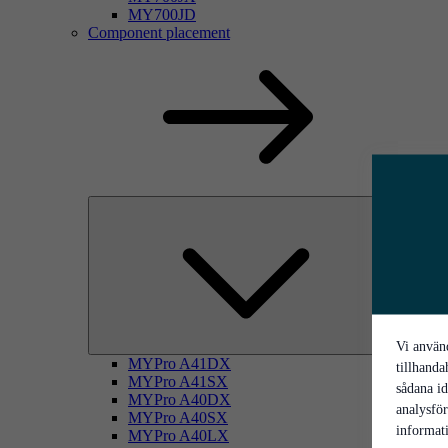
MY700JD
Component placement
Vi använd
MYPro A41DX
tillhanda
MYPro A41SX
sådana id
MYPro A40DX
analysfö
MYPro A40SX
informati
MYPro A40LX