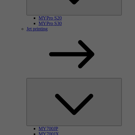
MYPro S20
MYPro S30
Jet printing
MY700JP
MY700JX