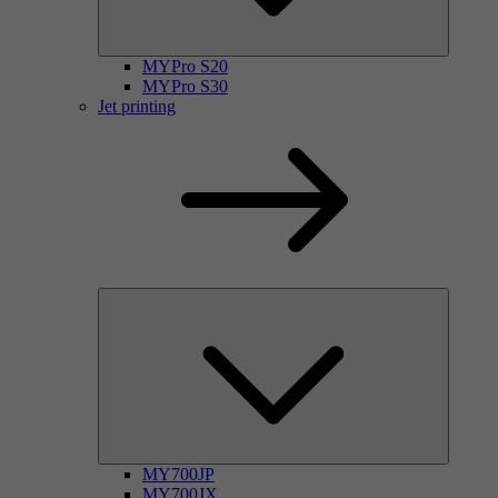
MYPro S20
MYPro S30
Jet printing
MY700JP
MY700JX