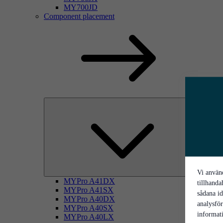
MY700JD
Component placement
Vi använd
MYPro A41DX
tillhanda
MYPro A41SX
sådana id
MYPro A40DX
analysfö
MYPro A40SX
informati
MYPro A40LX