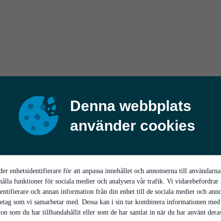
Denna webbplats
använder cookies
er enhetsidentifierare för att anpassa innehållet och annonserna till användarna
hålla funktioner för sociala medier och analysera vår trafik. Vi vidarebefordrar
entifierare och annan information från din enhet till de sociala medier och ann
retag som vi samarbetar med. Dessa kan i sin tur kombinera informationen med
on som du har tillhandahållit eller som de har samlat in när du har använt deras 