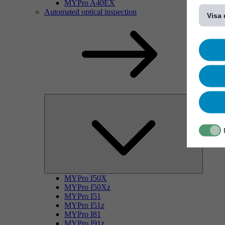
[...]
MYPro A40EX
Automated optical inspection
Visa 
MYPro I50X
MYPro I50Xz
MYPro I51
MYPro I51z
MYPro I81
MYPro I91z