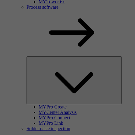
MYTower 6x
Process software
MYPro Create
MYCenter Analysis
MYPro Connect
MYPro Link
Solder paste inspection