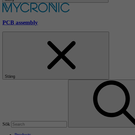
PCB assembly
Stäng
Sök
Products