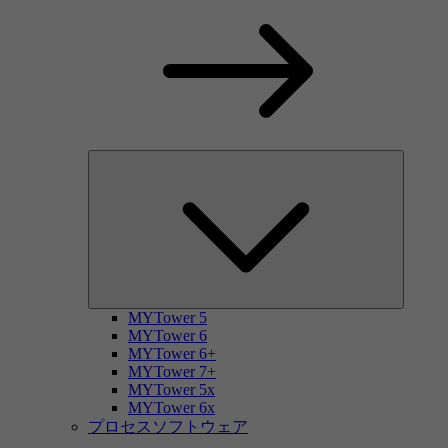
MYTower 5
MYTower 6
MYTower 6+
MYTower 7+
MYTower 5x
MYTower 6x
プロセスソフトウェア