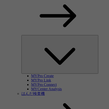
MYPro Create
MYPro Link
MYPro Connect
MYCenter Analysis
はんだ検査機