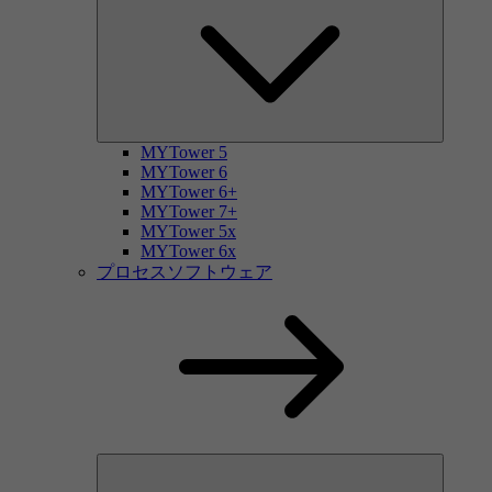
MYTower 5
MYTower 6
MYTower 6+
MYTower 7+
MYTower 5x
MYTower 6x
プロセスソフトウェア