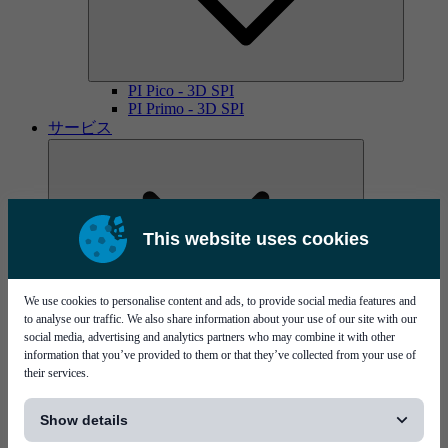
PI Pico - 3D SPI
PI Primo - 3D SPI
サービス
This website uses cookies
We use cookies to personalise content and ads, to provide social media features and
MYCare service contracts
to analyse our traffic. We also share information about your use of our site with our
social media, advertising and analytics partners who may combine it with other
information that you’ve provided to them or that they’ve collected from your use of
their services.
[...]
Show details