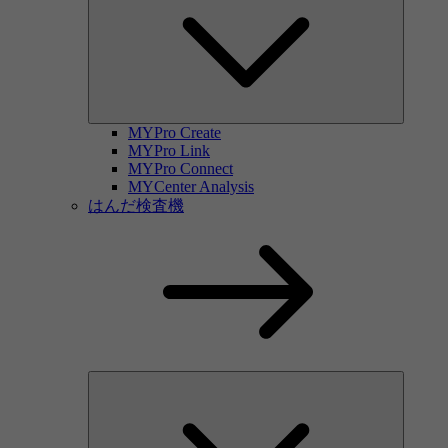
MYPro Create
MYPro Link
MYPro Connect
MYCenter Analysis
はんだ検査機