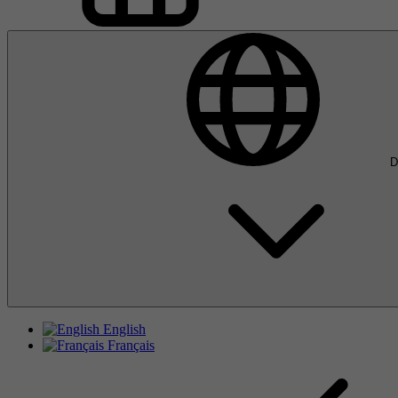
D
English
Français