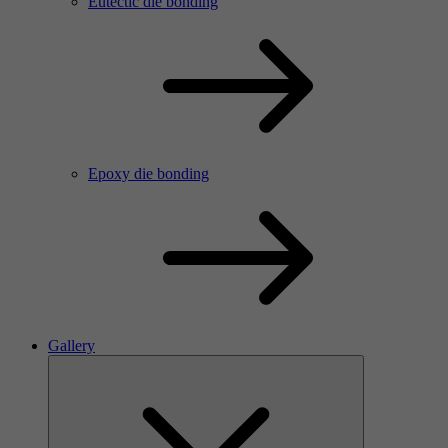
Eutectic die bonding
Epoxy die bonding
Gallery