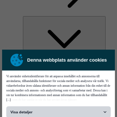
Denna webbplats använder cookies
AOC
High Power Laser Diodes
Optical Components & Transceivers
Silicon Photonics
Vi använder enhetsidentifierare för att anpassa innehållet och annonserna till
TO-TOSA/ROSA
användarna, tillhandahålla funktioner för sociala medier och analysera vår trafik. Vi
Microwave & RF
vidarebefordrar även sådana identifierare och annan information från din enhet till de
sociala medier och annons- och analysföretag som vi samarbetar med. Dessa kan i
sin tur kombinera informationen med annan information som du har tillhandahållit
[...]
eller som de har samlat in när du har använt deras tjänster.
Visa detaljer