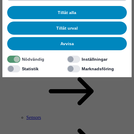
Tillåt alla
Tillåt urval
Avvisa
Nödvändig
Inställningar
RF Power Amplifier & Microwave Device
Microelectronics
Statistik
Marknadsföring
Sensors