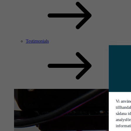
Testimonials
Vi använd
tillhanda
sådana id
analysfö
informati