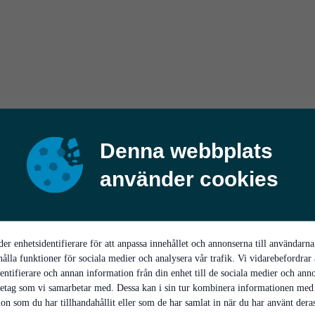
Denna webbplats
använder cookies
er enhetsidentifierare för att anpassa innehållet och annonserna till användarna
hålla funktioner för sociala medier och analysera vår trafik. Vi vidarebefordrar
entifierare och annan information från din enhet till de sociala medier och ann
retag som vi samarbetar med. Dessa kan i sin tur kombinera informationen med
on som du har tillhandahållit eller som de har samlat in när du har använt deras 