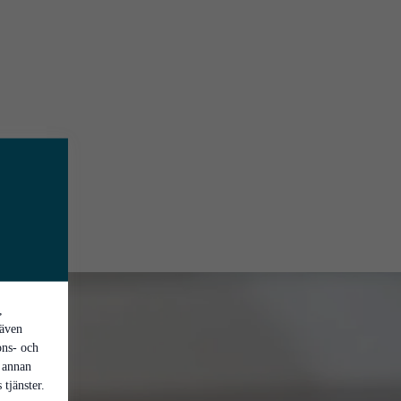
,
 även
ons- och
 annan
tjänster.