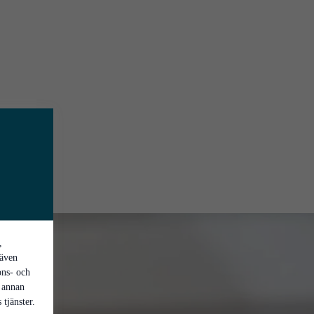
,
 även
ons- och
 annan
tjänster.