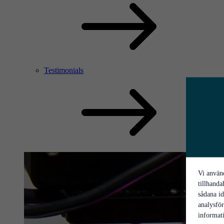
Testimonials
Vi använd
tillhanda
sådana id
analysfö
informati