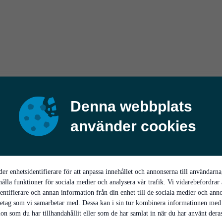
Denna webbplats
använder cookies
er enhetsidentifierare för att anpassa innehållet och annonserna till användarna
hålla funktioner för sociala medier och analysera vår trafik. Vi vidarebefordrar
entifierare och annan information från din enhet till de sociala medier och ann
retag som vi samarbetar med. Dessa kan i sin tur kombinera informationen med
on som du har tillhandahållit eller som de har samlat in när du har använt deras 