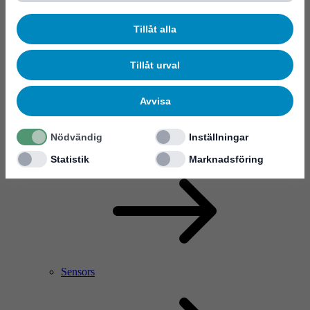
Tillåt alla
Tillåt urval
Avvisa
Nödvändig
Inställningar
RF Power Amplifier & Microwave Device
Microelectronics
Statistik
Marknadsföring
Sensors