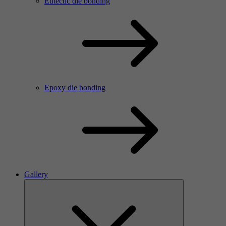
Eutectic die bonding
Epoxy die bonding
Gallery