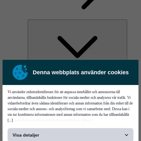
Denna webbplats använder cookies
AOC
High Power Laser Diodes
Optical Components & Transceivers
Silicon Photonics
Vi använder enhetsidentifierare för att anpassa innehållet och annonserna till
TO-TOSA/ROSA
användarna, tillhandahålla funktioner för sociala medier och analysera vår trafik. Vi
Microwave & RF
vidarebefordrar även sådana identifierare och annan information från din enhet till de
sociala medier och annons- och analysföretag som vi samarbetar med. Dessa kan i
sin tur kombinera informationen med annan information som du har tillhandahållit
[...]
eller som de har samlat in när du har använt deras tjänster.
Visa detaljer