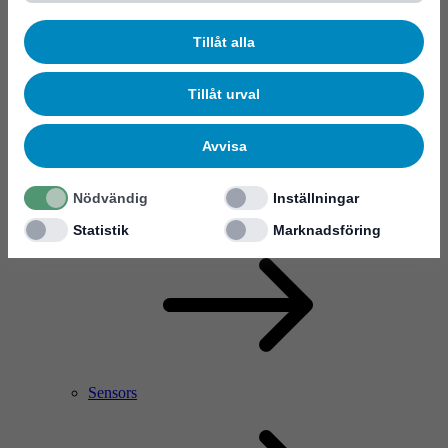
Tillåt alla
Tillåt urval
Avvisa
Nödvändig
Inställningar
RF Power Amplifier & Microwave Device
Microelectronics
Statistik
Marknadsföring
Sensors