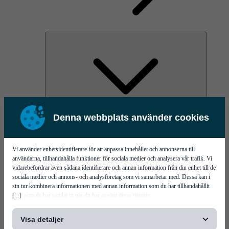
Denna webbplats använder cookies
AOC
High Power Laser Diodes
Optical Components & Transceivers
Silicon Photonics
Vi använder enhetsidentifierare för att anpassa innehållet och annonserna till
TO-TOSA/ROSA
användarna, tillhandahålla funktioner för sociala medier och analysera vår trafik. Vi
Microwave & RF
vidarebefordrar även sådana identifierare och annan information från din enhet till de
sociala medier och annons- och analysföretag som vi samarbetar med. Dessa kan i
sin tur kombinera informationen med annan information som du har tillhandahållit
[...]
eller som de har samlat in när du har använt deras tjänster.
Visa detaljer