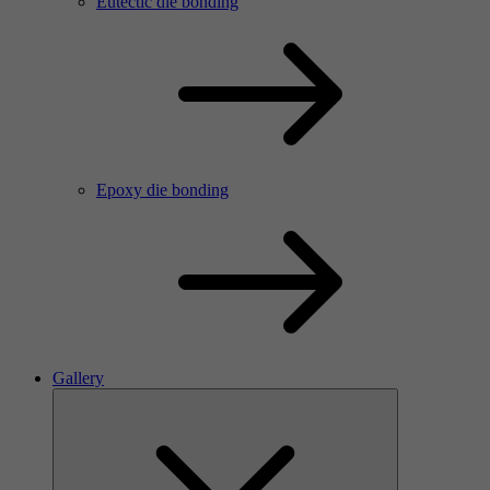
Eutectic die bonding
Epoxy die bonding
Gallery