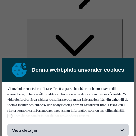
Denna webbplats använder cookies
AOC
High Power Laser Diodes
Optical Components & Transceivers
Silicon Photonics
Vi använder enhetsidentifierare för att anpassa innehållet och annonserna till
TO-TOSA/ROSA
användarna, tillhandahålla funktioner för sociala medier och analysera vår trafik. Vi
Microwave & RF
vidarebefordrar även sådana identifierare och annan information från din enhet till de
sociala medier och annons- och analysföretag som vi samarbetar med. Dessa kan i
sin tur kombinera informationen med annan information som du har tillhandahållit
[...]
eller som de har samlat in när du har använt deras tjänster.
Visa detaljer