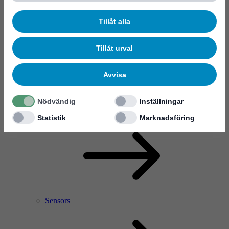
Tillåt alla
Tillåt urval
Avvisa
Nödvändig
Inställningar
RF Power Amplifier & Microwave Device
Microelectronics
Statistik
Marknadsföring
Sensors