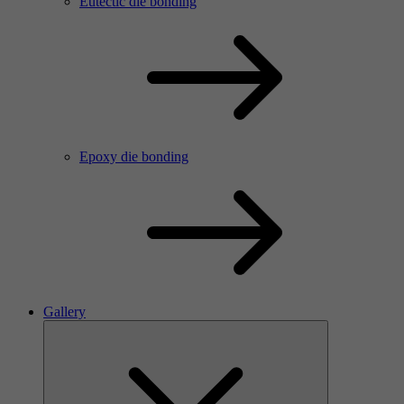
Eutectic die bonding
Epoxy die bonding
Gallery