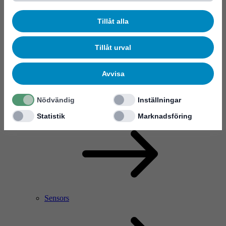
Tillåt alla
Tillåt urval
Avvisa
Nödvändig
Inställningar
RF Power Amplifier & Microwave Device
Microelectronics
Statistik
Marknadsföring
Sensors