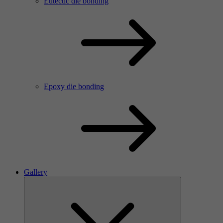
Eutectic die bonding
Epoxy die bonding
Gallery