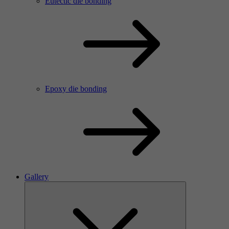
Eutectic die bonding
Epoxy die bonding
Gallery