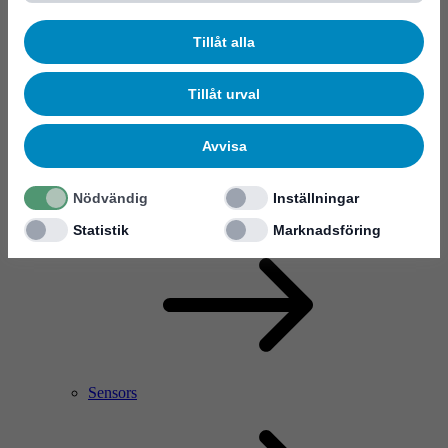
Tillåt alla
Tillåt urval
Avvisa
Nödvändig
Inställningar
RF Power Amplifier & Microwave Device
Microelectronics
Statistik
Marknadsföring
Sensors