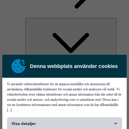
Denna webbplats använder cookies
AOC
High Power Laser Diodes
Optical Components & Transceivers
Silicon Photonics
Vi använder enhetsidentifierare för att anpassa innehållet och annonserna till
TO-TOSA/ROSA
användarna, tillhandahålla funktioner för sociala medier och analysera vår trafik. Vi
Microwave & RF
vidarebefordrar även sådana identifierare och annan information från din enhet till de
sociala medier och annons- och analysföretag som vi samarbetar med. Dessa kan i
sin tur kombinera informationen med annan information som du har tillhandahållit
[...]
eller som de har samlat in när du har använt deras tjänster.
Visa detaljer