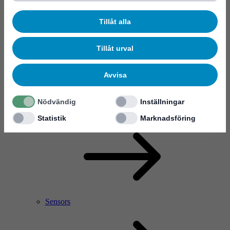
Tillåt alla
Tillåt urval
Avvisa
Nödvändig
Inställningar
RF Power Amplifier & Microwave Device
Microelectronics
Statistik
Marknadsföring
Sensors