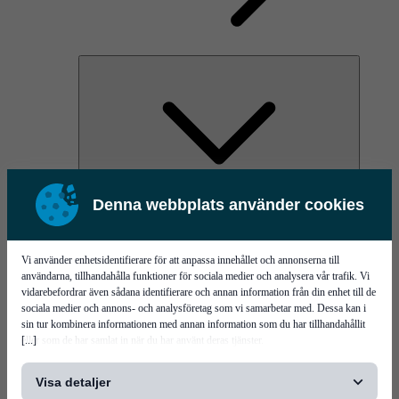
Denna webbplats använder cookies
AOC
High Power Laser Diodes
Optical Components & Transceivers
Silicon Photonics
Vi använder enhetsidentifierare för att anpassa innehållet och annonserna till
TO-TOSA/ROSA
användarna, tillhandahålla funktioner för sociala medier och analysera vår trafik. Vi
Microwave & RF
vidarebefordrar även sådana identifierare och annan information från din enhet till de
sociala medier och annons- och analysföretag som vi samarbetar med. Dessa kan i
sin tur kombinera informationen med annan information som du har tillhandahållit
[...]
eller som de har samlat in när du har använt deras tjänster.
Visa detaljer