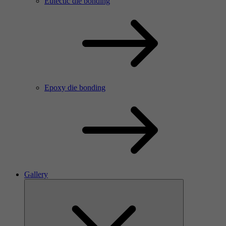
Eutectic die bonding
Epoxy die bonding
Gallery