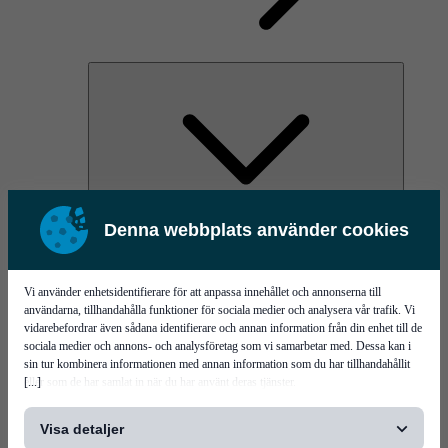
Denna webbplats använder cookies
AOC
High Power Laser Diodes
Optical Components & Transceivers
Silicon Photonics
Vi använder enhetsidentifierare för att anpassa innehållet och annonserna till
TO-TOSA/ROSA
användarna, tillhandahålla funktioner för sociala medier och analysera vår trafik. Vi
Microwave & RF
vidarebefordrar även sådana identifierare och annan information från din enhet till de
sociala medier och annons- och analysföretag som vi samarbetar med. Dessa kan i
sin tur kombinera informationen med annan information som du har tillhandahållit
[...]
eller som de har samlat in när du har använt deras tjänster.
Visa detaljer