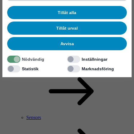
Tillåt alla
Tillåt urval
Avvisa
Nödvändig
Inställningar
RF Power Amplifier & Microwave Device
Microelectronics
Statistik
Marknadsföring
Sensors