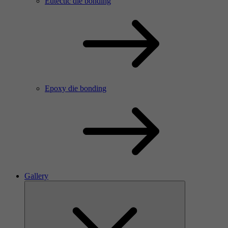
Eutectic die bonding
Epoxy die bonding
Gallery