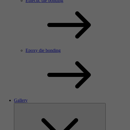
Eutectic die bonding
Epoxy die bonding
Gallery