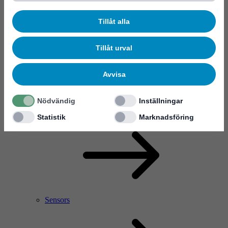
Tillåt alla
Tillåt urval
Avvisa
Nödvändig
Inställningar
RF Power Amplifier & Microwave Device
Microelectronics
Statistik
Marknadsföring
Sensors