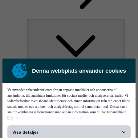
Denna webbplats använder cookies
AOC
High Power Laser Diodes
Optical Components & Transceivers
Silicon Photonics
Vi använder enhetsidentifierare för att anpassa innehållet och annonserna till
TO-TOSA/ROSA
användarna, tillhandahålla funktioner för sociala medier och analysera vår trafik. Vi
Microwave & RF
vidarebefordrar även sådana identifierare och annan information från din enhet till de
sociala medier och annons- och analysföretag som vi samarbetar med. Dessa kan i
sin tur kombinera informationen med annan information som du har tillhandahållit
[...]
eller som de har samlat in när du har använt deras tjänster.
Visa detaljer