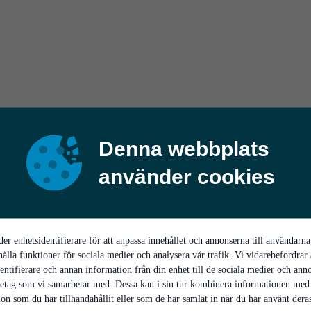
Denna webbplats
använder cookies
er enhetsidentifierare för att anpassa innehållet och annonserna till användarna
hålla funktioner för sociala medier och analysera vår trafik. Vi vidarebefordrar
entifierare och annan information från din enhet till de sociala medier och ann
retag som vi samarbetar med. Dessa kan i sin tur kombinera informationen med
on som du har tillhandahållit eller som de har samlat in när du har använt deras 