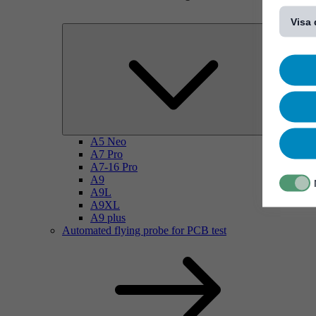
[...]
Visa 
A5 Neo
A7 Pro
A7-16 Pro
A9
A9L
A9XL
A9 plus
Automated flying probe for PCB test