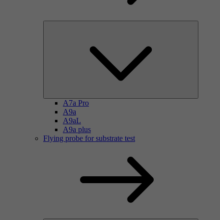
A7a Pro
A9a
A9aL
A9a plus
Flying probe for substrate test