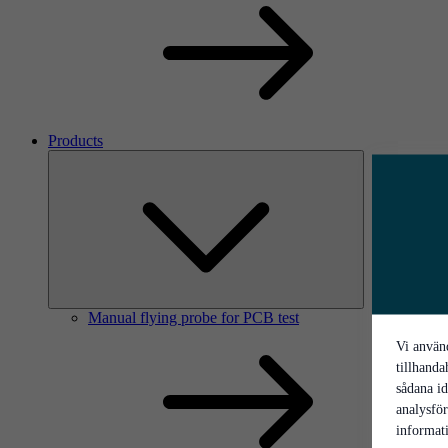
Products
Manual flying probe for PCB test
Vi använd
tillhanda
sådana id
analysfö
informati