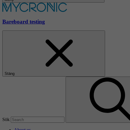
Bareboard testing
Stäng
Sök
About us