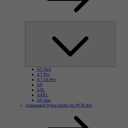
A5 Neo
A7 Pro
A7-16 Pro
A9
A9L
A9XL
A9 plus
Automated flying probe for PCB test