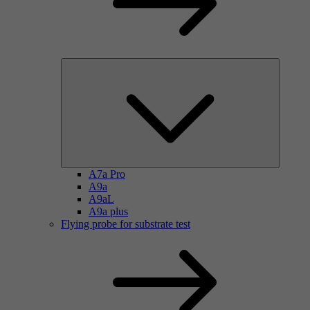
A7a Pro
A9a
A9aL
A9a plus
Flying probe for substrate test