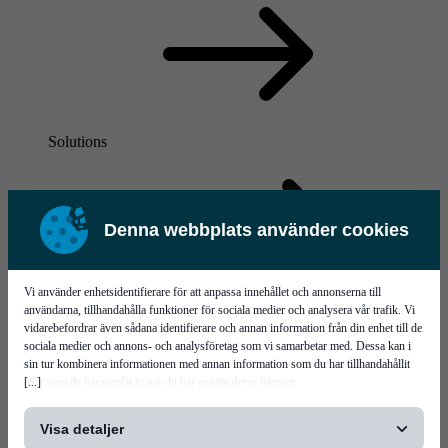
Solutions
Denna webbplats använder cookies
Vi använder enhetsidentifierare för att anpassa innehållet och annonserna till
Solutions
användarna, tillhandahålla funktioner för sociala medier och analysera vår trafik. Vi
Flying ahead in Michigan with Calumet
vidarebefordrar även sådana identifierare och annan information från din enhet till de
sociala medier och annons- och analysföretag som vi samarbetar med. Dessa kan i
sin tur kombinera informationen med annan information som du har tillhandahållit
[...]
eller som de har samlat in när du har använt deras tjänster.
Visa detaljer