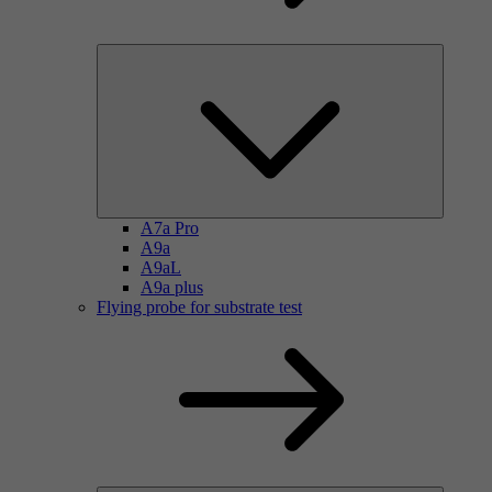
A7a Pro
A9a
A9aL
A9a plus
Flying probe for substrate test