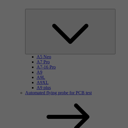
A5 Neo
A7 Pro
A7-16 Pro
A9
A9L
A9XL
A9 plus
Automated flying probe for PCB test