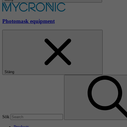
Photomask equipment
Stäng
Sök
Products