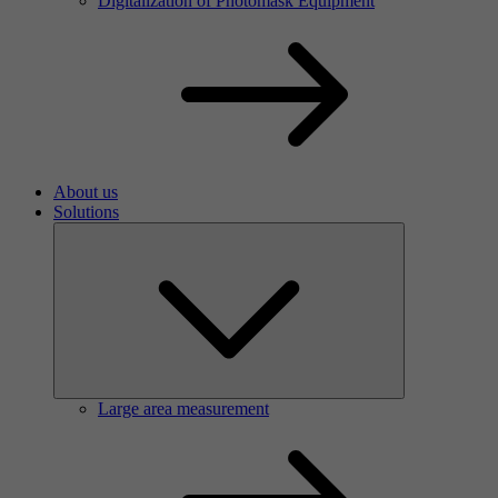
Digitalization of Photomask Equipment
About us
Solutions
Large area measurement