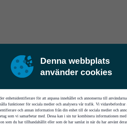
Denna webbplats
använder cookies
er enhetsidentifierare för att anpassa innehållet och annonserna till användarna
hålla funktioner för sociala medier och analysera vår trafik. Vi vidarebefordrar
entifierare och annan information från din enhet till de sociala medier och ann
retag som vi samarbetar med. Dessa kan i sin tur kombinera informationen med
on som du har tillhandahållit eller som de har samlat in när du har använt deras 