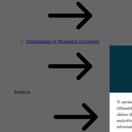
Digitalization of Photomask Equipment
Products
Vi använd
tillhanda
sådana id
analysfö
informati