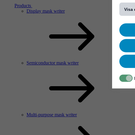
[...]
Products
Visa 
Display mask writer
Semiconductor mask writer
Multi-purpose mask writer