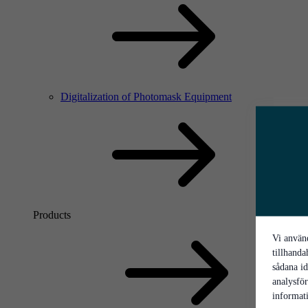
Digitalization of Photomask Equipment
Products
Vi använd
tillhanda
sådana id
analysfö
informati