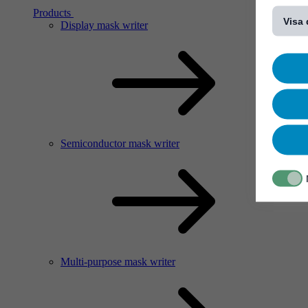
[...]
Products
Visa 
Display mask writer
Semiconductor mask writer
Multi-purpose mask writer