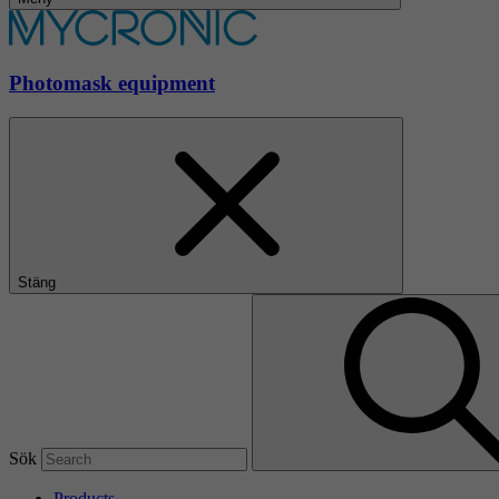
Photomask equipment
Stäng
Sök
Products