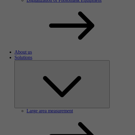
Digitalization of Photomask Equipment
About us
Solutions
Large area measurement