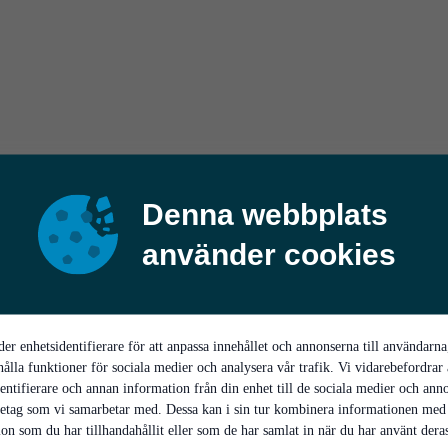
Denna webbplats
använder cookies
er enhetsidentifierare för att anpassa innehållet och annonserna till användarna
hålla funktioner för sociala medier och analysera vår trafik. Vi vidarebefordrar
entifierare och annan information från din enhet till de sociala medier och ann
retag som vi samarbetar med. Dessa kan i sin tur kombinera informationen med
on som du har tillhandahållit eller som de har samlat in när du har använt deras 