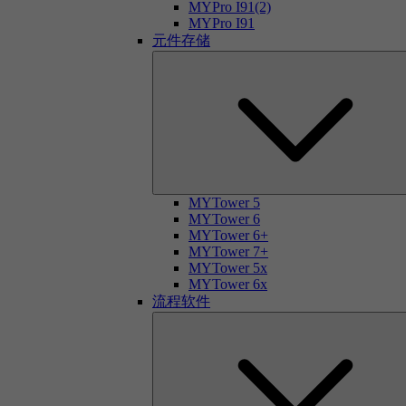
MYPro I91(2)
MYPro I91
元件存储
MYTower 5
MYTower 6
MYTower 6+
MYTower 7+
MYTower 5x
MYTower 6x
流程软件