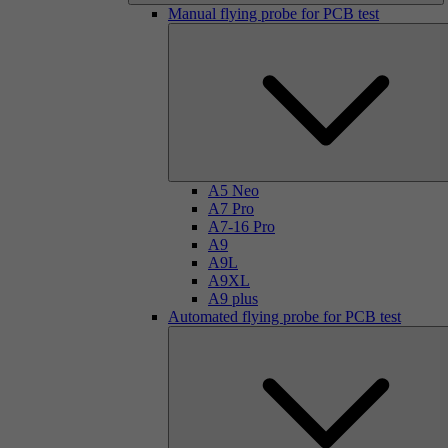
Manual flying probe for PCB test
A5 Neo
A7 Pro
A7-16 Pro
A9
A9L
A9XL
A9 plus
Automated flying probe for PCB test