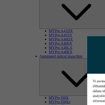
MYPro A41DX
MYPro A41SX
MYPro A40DX
MYPro A40SX
MYPro A40LX
MYPro A40EX
Automated optical inspection
Vi använd
tillhanda
sådana id
analysfö
MYPro I50X
informati
MYPro I50Xz