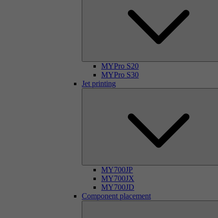
MYPro S20
MYPro S30
Jet printing
MY700JP
MY700JX
MY700JD
Component placement