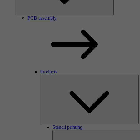
PCB assembly
Products
Stencil printing