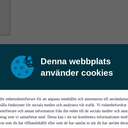
Denna webbplats
använder cookies
er enhetsidentifierare för att anpassa innehållet och annonserna till användarna
hålla funktioner för sociala medier och analysera vår trafik. Vi vidarebefordrar
entifierare och annan information från din enhet till de sociala medier och ann
retag som vi samarbetar med. Dessa kan i sin tur kombinera informationen med
on som du har tillhandahållit eller som de har samlat in när du har använt deras 