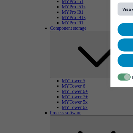
[...]
MYPro I51
MYPro I51z
Visa 
MYPro I81
MYPro I91z
MYPro I91
Component storage
MYTower 5
MYTower 6
MYTower 6+
MYTower 7+
MYTower 5x
MYTower 6x
Process software