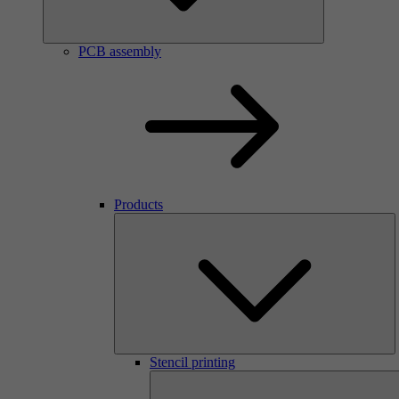
PCB assembly
Products
Stencil printing