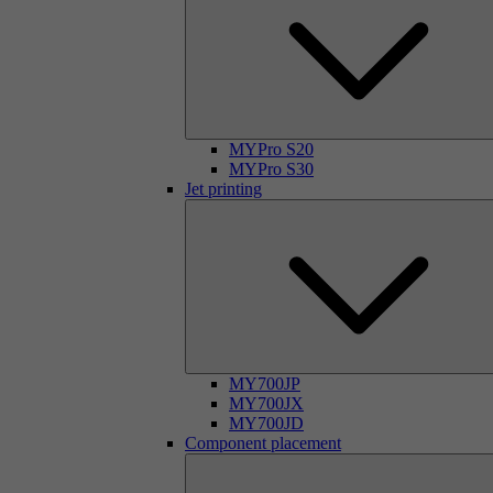
MYPro S20
MYPro S30
Jet printing
MY700JP
MY700JX
MY700JD
Component placement