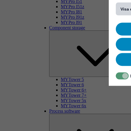
[...]
MYPro I51
MYPro I51z
Visa 
MYPro I81
MYPro I91z
MYPro I91
Component storage
MYTower 5
MYTower 6
MYTower 6+
MYTower 7+
MYTower 5x
MYTower 6x
Process software