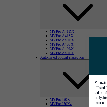
MYPro A41DX
MYPro A41SX
MYPro A40DX
MYPro A40SX
MYPro A40LX
MYPro A40EX
Automated optical inspection
Vi använd
tillhanda
sådana id
analysfö
MYPro I50X
informati
MYPro I50Xz