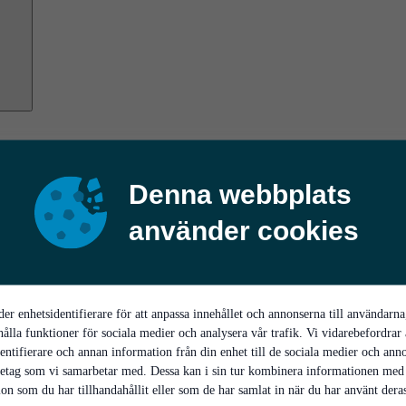
Denna webbplats
använder cookies
er enhetsidentifierare för att anpassa innehållet och annonserna till användarna
hålla funktioner för sociala medier och analysera vår trafik. Vi vidarebefordrar
entifierare och annan information från din enhet till de sociala medier och ann
retag som vi samarbetar med. Dessa kan i sin tur kombinera informationen med
on som du har tillhandahållit eller som de har samlat in när du har använt deras 