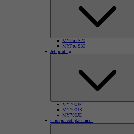
MYPro S20
MYPro S30
Jet printing
MY700JP
MY700JX
MY700JD
Component placement