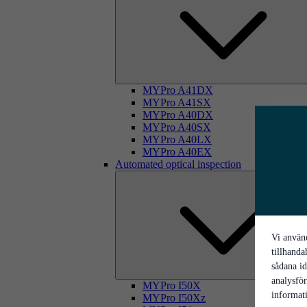
MYPro A41DX
MYPro A41SX
MYPro A40DX
MYPro A40SX
MYPro A40LX
MYPro A40EX
Automated optical inspection
Vi använd
tillhanda
sådana id
analysfö
MYPro I50X
informati
MYPro I50Xz