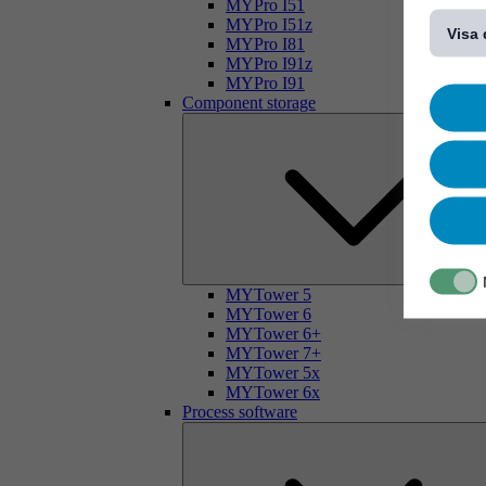
[...]
MYPro I51
MYPro I51z
Visa 
MYPro I81
MYPro I91z
MYPro I91
Component storage
MYTower 5
MYTower 6
MYTower 6+
MYTower 7+
MYTower 5x
MYTower 6x
Process software