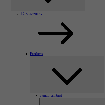
PCB assembly
Products
Stencil printing