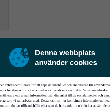
Denna webbplats
använder cookies
er enhetsidentifierare för att anpassa innehållet och annonserna till användarna
hålla funktioner för sociala medier och analysera vår trafik. Vi vidarebefordrar
entifierare och annan information från din enhet till de sociala medier och ann
retag som vi samarbetar med. Dessa kan i sin tur kombinera informationen med
on som du har tillhandahållit eller som de har samlat in när du har använt deras 