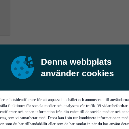
Denna webbplats
använder cookies
er enhetsidentifierare för att anpassa innehållet och annonserna till användarna
hålla funktioner för sociala medier och analysera vår trafik. Vi vidarebefordrar
entifierare och annan information från din enhet till de sociala medier och ann
retag som vi samarbetar med. Dessa kan i sin tur kombinera informationen med
on som du har tillhandahållit eller som de har samlat in när du har använt deras 