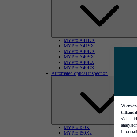
MYPro A41DX
MYPro A41SX
MYPro A40DX
MYPro A40SX
MYPro A40LX
MYPro A40EX
Automated optical inspection
Vi använd
tillhanda
sådana id
analysfö
MYPro I50X
informati
MYPro I50Xz