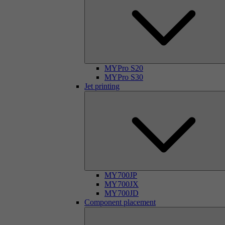
MYPro S20
MYPro S30
Jet printing
MY700JP
MY700JX
MY700JD
Component placement