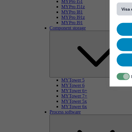
[...]
MYPro I51
MYPro I51z
Visa 
MYPro I81
MYPro I91z
MYPro I91
Component storage
MYTower 5
MYTower 6
MYTower 6+
MYTower 7+
MYTower 5x
MYTower 6x
Process software