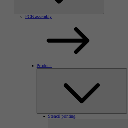
PCB assembly
Products
Stencil printing